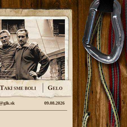
T
G
AKÍ SME BOLI
ELO
@glk.sk
09.08.2026