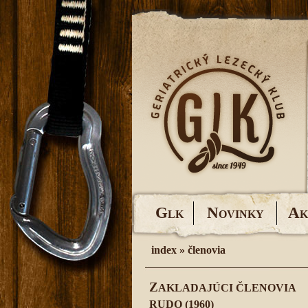
G
N
A
LK
OVINKY
K
index
»
členovia
Z
AKLADAJÚCI ČLENOVIA
RUDO (1960)