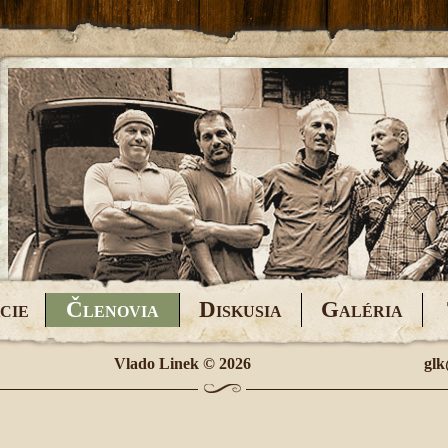
Č
D
G
CIE
LENOVIA
ISKUSIA
ALÉRIA
Vlado Linek
© 2026
glk