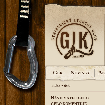
G
N
A
LK
OVINKY
K
index
»
gelo
N
ÁŠ PRIATEĽ GELO
GELO KOMENTUJE