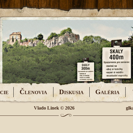
Č
D
G
CIE
LENOVIA
ISKUSIA
ALÉRIA
Vlado Linek
© 2026
glk