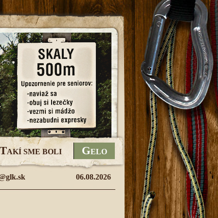
T
G
AKÍ SME BOLI
ELO
@glk.sk
06.08.2026