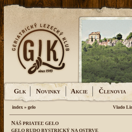
G
N
A
Č
LK
OVINKY
KCIE
LENOVIA
index
»
gelo
Vlado Li
N
ÁŠ PRIATEĽ GELO
GELO RUDO BYSTRICKÝ NA OSTRVE