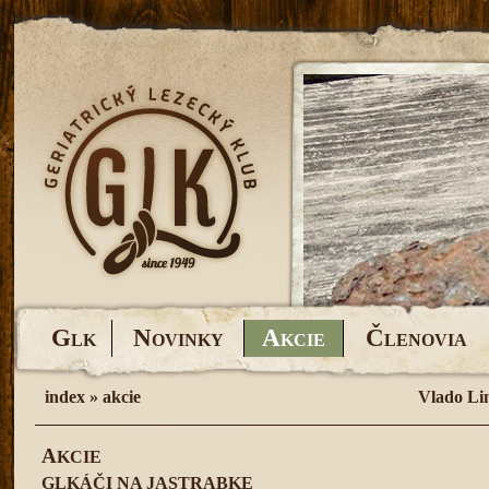
G
N
A
Č
LK
OVINKY
KCIE
LENOVIA
index
»
akcie
Vlado Li
A
KCIE
GLKÁČI NA JASTRABKE