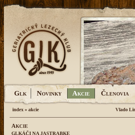
G
N
A
Č
LK
OVINKY
KCIE
LENOVIA
index
»
akcie
Vlado Li
A
KCIE
GLKÁČI NA JASTRABKE