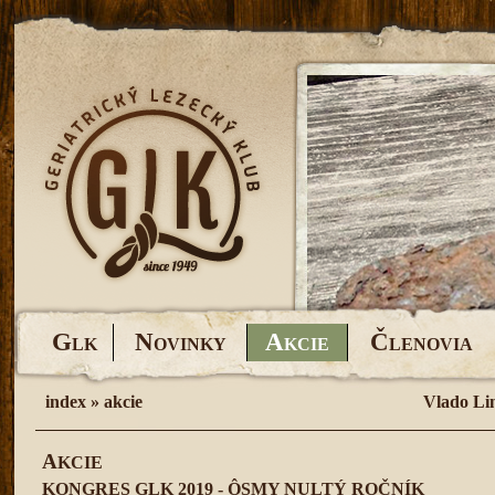
G
N
A
Č
LK
OVINKY
KCIE
LENOVIA
index
»
akcie
Vlado Li
A
KCIE
KONGRES GLK 2019 - ÔSMY NULTÝ ROČNÍK