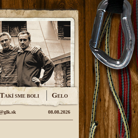
T
G
AKÍ SME BOLI
ELO
@glk.sk
08.08.2026