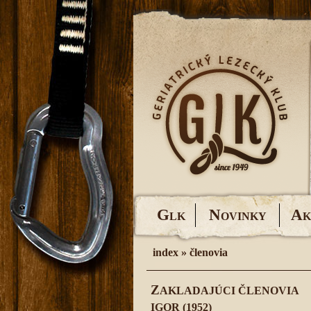
G
N
A
LK
OVINKY
K
index
»
členovia
Z
AKLADAJÚCI ČLENOVIA
IGOR (1952)