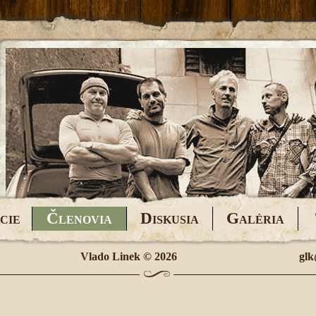
Č
D
G
CIE
LENOVIA
ISKUSIA
ALÉRIA
Vlado Linek
© 2026
glk