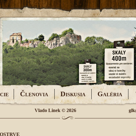
Č
D
G
CIE
LENOVIA
ISKUSIA
ALÉRIA
Vlado Linek
© 2026
glk
 OSTRVE