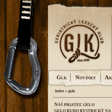
G
N
A
LK
OVINKY
K
index
»
gelo
N
ÁŠ PRIATEĽ GELO
GELO RUDO BYSTRICKÝ NA