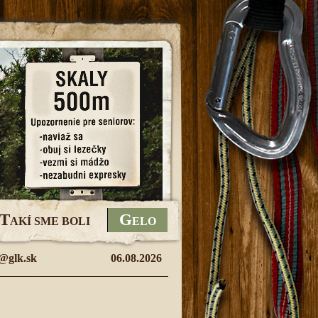
T
G
AKÍ SME BOLI
ELO
@glk.sk
06.08.2026