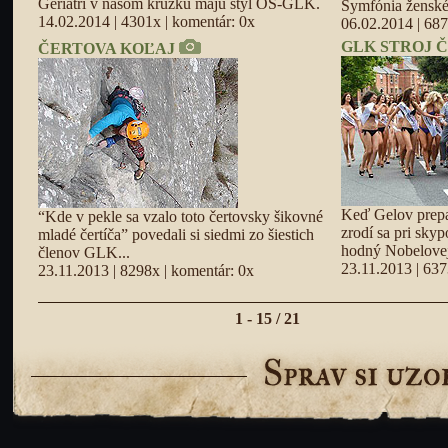
Geriatri v našom krúžku majú štýl OS-GLK.
Symfónia ženské
14.02.2014 | 4301x | komentár: 0x
06.02.2014 | 687
GLK STROJ 
ČERTOVA KOĽAJ
Keď Gelov prepa
“Kde v pekle sa vzalo toto čertovsky šikovné
zrodí sa pri sky
mladé čertíča” povedali si siedmi zo šiestich
hodný Nobelovej
členov GLK...
23.11.2013 | 637
23.11.2013 | 8298x | komentár: 0x
1 - 15 / 21