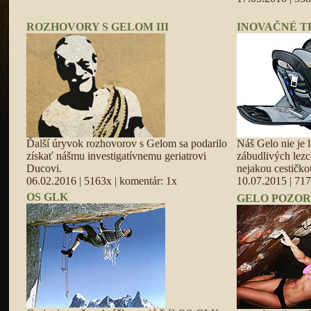
ROZHOVORY S GELOM III
INOVAČNÉ T
Ďalší úryvok rozhovorov s Gelom sa podarilo
Náš Gelo nie je 
získať nášmu investigatívnemu geriatrovi
zábudlivých lezc
Ducovi.
nejakou cestičko
06.02.2016 | 5163x | komentár: 1x
10.07.2015 | 717
OS GLK
GELO POZO