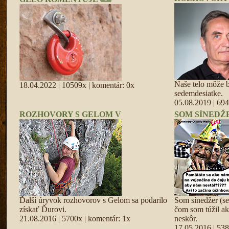
Naše telo môže by
18.04.2022 | 10509x | komentár: 0x
sedemdesiatke.
05.08.2019 | 694
ROZHOVORY S GELOM V
SOM SÍNEDŽ
Ďalší úryvok rozhovorov s Gelom sa podarilo
Som sínedžer (se
získať Ďurovi.
čom som túžil ak
21.08.2016 | 5700x | komentár: 1x
neskôr.
17.05.2016 | 538