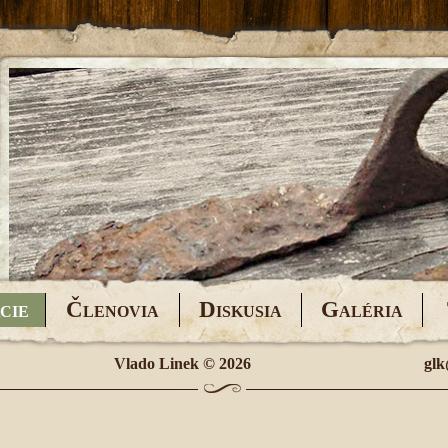
Č
D
G
CIE
LENOVIA
ISKUSIA
ALÉRIA
Vlado Linek
© 2026
glk