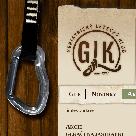
G
N
A
LK
OVINKY
K
index
»
akcie
A
KCIE
GLKÁČI NA JASTRABKE