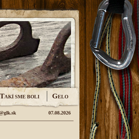
T
G
AKÍ SME BOLI
ELO
@glk.sk
07.08.2026