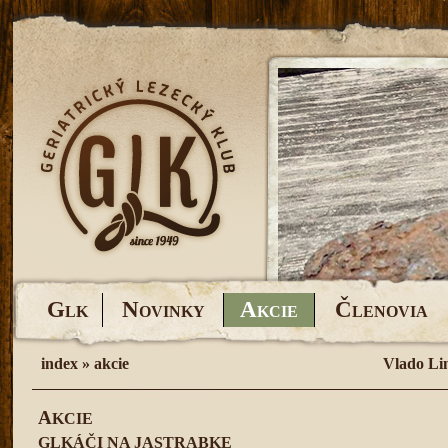
G
N
A
Č
LK
OVINKY
KCIE
LENOVIA
index
»
akcie
Vlado Li
A
KCIE
GLKÁČI NA JASTRABKE