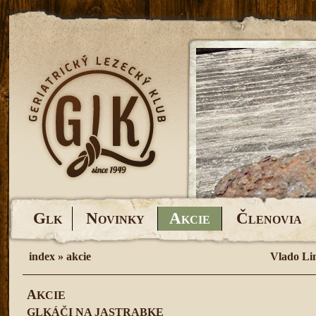
G
N
A
Č
LK
OVINKY
KCIE
LENOVIA
index
»
akcie
Vlado Li
A
KCIE
GLKÁČI NA JASTRABKE