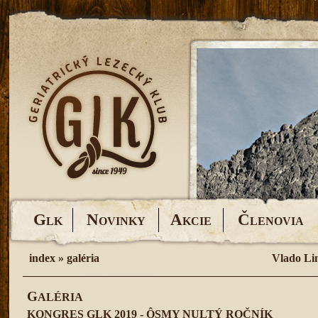
G
N
A
Č
LK
OVINKY
KCIE
LENOVIA
index
»
galéria
Vlado Li
G
ALÉRIA
KONGRES GLK 2019 - ÔSMY NULTÝ ROČNÍK