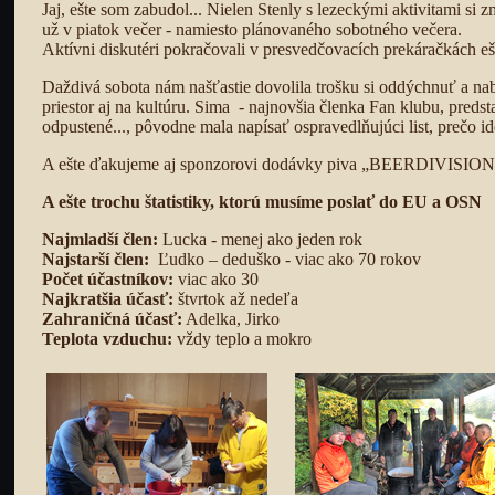
Jaj, ešte som zabudol... Nielen Stenly s lezeckými aktivitami s
už v piatok večer - namiesto plánovaného sobotného večera.
Aktívni diskutéri pokračovali v presvedčovacích prekáračkách e
Daždivá sobota nám našťastie dovolila trošku si oddýchnuť a n
priestor aj na kultúru. Sima - najnovšia členka Fan klubu, preds
odpustené..., pôvodne mala napísať ospravedlňujúci list, prečo id
A ešte ďakujeme aj sponzorovi dodávky piva „BEERDIVISION“. 
A ešte trochu štatistiky, ktorú musíme poslať do EU a OSN
Najmladší člen:
Lucka - menej ako jeden rok
Najstarší člen:
Ľudko – deduško - viac ako 70 rokov
Počet účastníkov:
viac ako 30
Najkratšia účasť:
štvrtok až nedeľa
Zahraničná účasť:
Adelka, Jirko
Teplota vzduchu:
vždy teplo a mokro