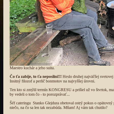
Maestro kuchár a jeho suita.
Čo ťa zabije, to ťa neposilní!!!
Heslo druhej najväčšej svetovej
Insitný filozof a perlič bonmotov na najvyššej úrovni.
Ten kto si zmýlil termín KONGRESU a prišiel už vo štvrtok, mal v
by vedeli o tom čo - to porozprávať...
Šéf cateringu Stanko Glejdura obetoval ostrý pokus o opätovný 
niečo, na čo sa len tak nezabúda. Mňam! Aj vám tak chutilo?