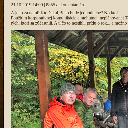
21.10.2019 14:00 | 8855x | komentár: 1x
A je to za nami! Kto čakal, že to bude jednoduché? No kto?
Použitím korporatívnej komunikácie a mohutnej, neplánovanej Ta
tých, ktorí sa zúčastnili. A tí čo to nestihli, prídu o rok... a možno