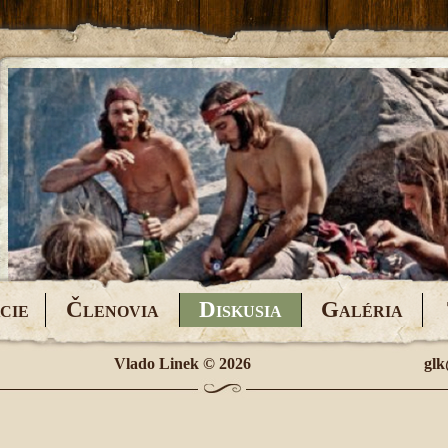
Č
D
G
CIE
LENOVIA
ISKUSIA
ALÉRIA
Vlado Linek
© 2026
glk