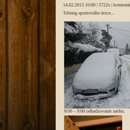
14.02.2013 16:00 | 5722x | komentár
Tréning sportovního lezce...
8:00 – 9:00 odhadzovanie snehu.