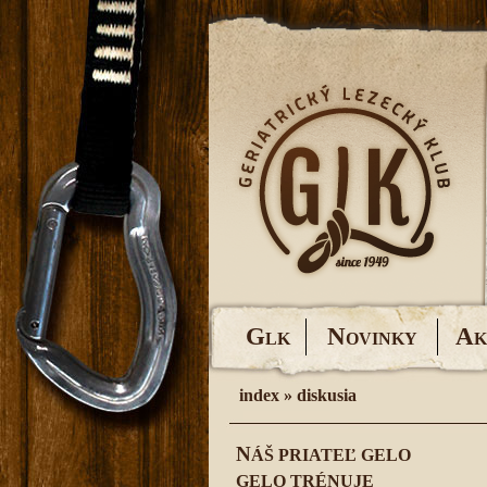
G
N
A
LK
OVINKY
K
index
»
diskusia
N
ÁŠ PRIATEĽ GELO
GELO TRÉNUJE