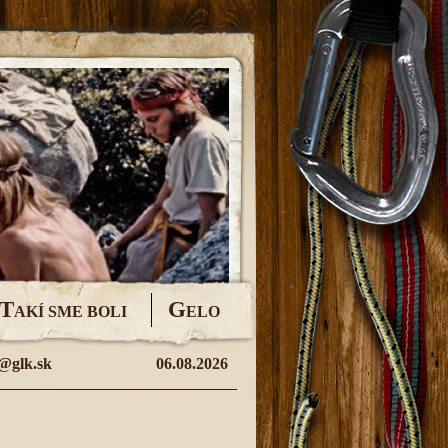
T
G
AKÍ SME BOLI
ELO
@glk.sk
06.08.2026