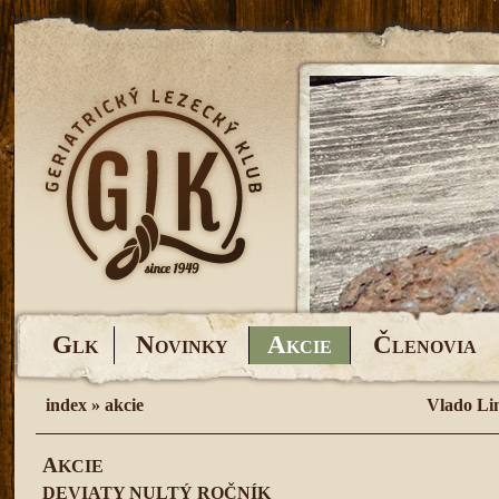
G
N
A
Č
LK
OVINKY
KCIE
LENOVIA
index
»
akcie
Vlado Li
A
KCIE
DEVIATY NULTÝ ROČNÍK