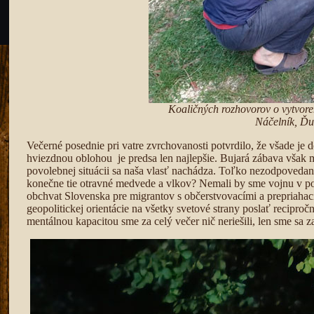
Koaličných rozhovorov o vytvore
Náčelník, Ďur
Večerné posednie pri vatre zvrchovanosti potvrdilo, že všade je 
hviezdnou oblohou je predsa len najlepšie. Bujará zábava však mal
povolebnej situácii sa naša vlasť nachádza. Toľko nezodpovedan
konečne tie otravné medvede a vlkov? Nemali by sme vojnu v p
obchvat Slovenska pre migrantov s občerstvovacími a prepriahací
geopolitickej orientácie na všetky svetové strany poslať recipr
mentálnou kapacitou sme za celý večer nič neriešili, len sme s