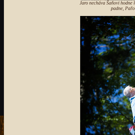
Jaro necháva Šaňovi hodne l
padne, Paľo