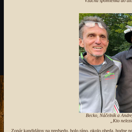
Vzácna spomienka do alb
Becko, Náčelník a Andrej
„Kto nelezi
Zopár kandidátov na predsedu, bolo ráno, okolo obeda, hodne nez