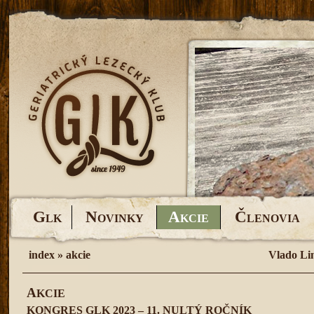
G
N
A
Č
LK
OVINKY
KCIE
LENOVIA
index
»
akcie
Vlado Li
A
KCIE
KONGRES GLK 2023 – 11. NULTÝ ROČNÍK