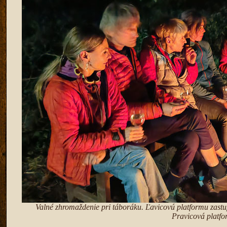
Valné zhromaždenie pri táboráku. Ľavicovú platformu zastu
Pravicová platfo