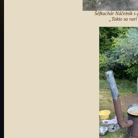
Šéfkuchár Náčelník s g
„Takto sa varí