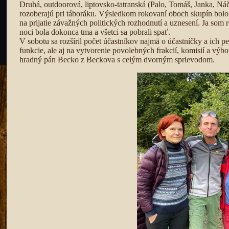
Druhá, outdoorová, liptovsko-tatranská (Palo, Tomáš, Janka, Náče
rozoberajú pri táboráku. Výsledkom rokovaní oboch skupín bolo 
na prijatie závažných politických rozhodnutí a uznesení. Ja som 
noci bola dokonca tma a všetci sa pobrali spať.
V sobotu sa rozšíril počet účastníkov najmä o účastníčky a ich 
funkcie, ale aj na vytvorenie povolebných frakcií, komisií a vý
hradný pán Becko z Beckova s celým dvorným sprievodom.