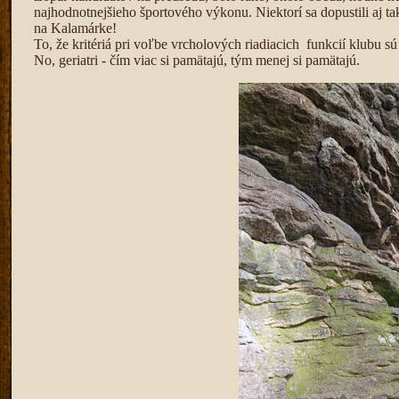
najhodnotnejšieho športového výkonu. Niektorí sa dopustili aj tak
na Kalamárke!
To, že kritériá pri voľbe vrcholových riadiacich funkcií klubu sú
No, geriatri - čím viac si pamätajú, tým menej si pamätajú.