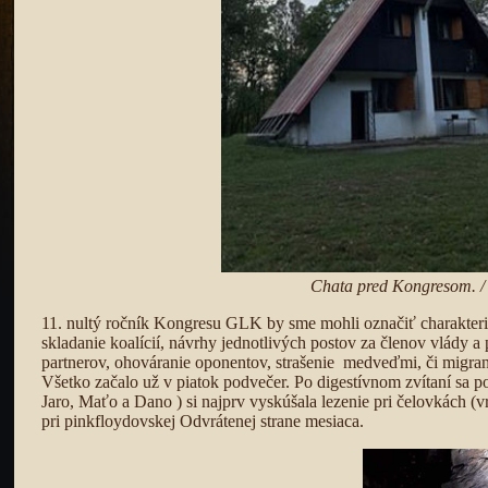
Chata pred Kongresom. / 
11. nultý ročník Kongresu GLK by sme mohli označiť charakteri
skladanie koalícií, návrhy jednotlivých postov za členov vlády 
partnerov, ohováranie oponentov, strašenie medveďmi, či migranta
Všetko začalo už v piatok podvečer. Po digestívnom zvítaní sa p
Jaro, Maťo a Dano ) si najprv vyskúšala lezenie pri čelovkách (vr
pri pinkfloydovskej Odvrátenej strane mesiaca.